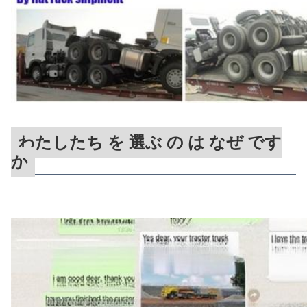
わたしたち を 選ぶ の は なぜ です
か