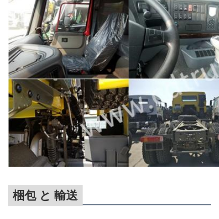
梱包 と 輸送