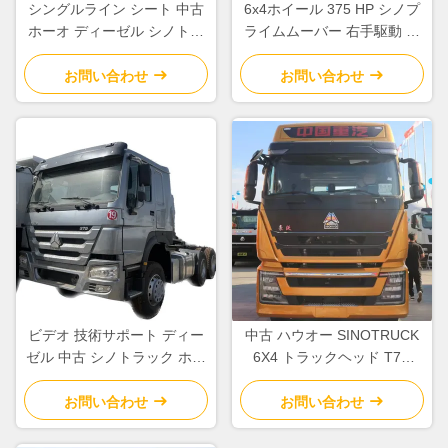
シングルライン シート 中古
6x4ホイール 375 HP シノプ
ホーオ ディーゼル シノトラ
ライムムーバー 右手駆動 中
ック トラクター トラック 重
古トレーラー トラクター ト
荷 トラック トラクター ユニ
ラックヘッド
お問い合わせ
お問い合わせ
ット 6x4
ビデオ 技術サポート ディー
中古 ハウオー SINOTRUCK
ゼル 中古 シノトラック ホウ
6X4 トラックヘッド T7H
トラクター トラック 375HP
460 EURO 5 排出量のあるト
トラック トラクター トラッ
ラック
お問い合わせ
お問い合わせ
ク