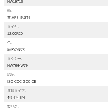
HW19710
軸:
前:HF7 後:ST6
タイヤ:
12.00R20
色:
顧客の要求
タクシー:
HW76/HW79
認証:
ISO CCC GCC CE
運転タイプ:
4*2 6*4 8*4
製品名: