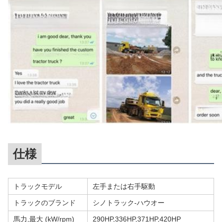
仕様
トラックモデル
左手または右手駆動
トラックのブランド
シノトラック-ハウオー
馬力,最大 (kW/rpm)
290HP,336HP,371HP,420HP