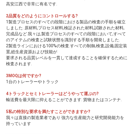
高安江西で非常に有名です.
2品質をどのようにコントロールする?
1製造プロセスのすべての段階における製品の検査の手順を確立
しました. 原材料,プロセス材料,検証された材料,試験された材料,
完成品など.我々は,製造プロセスのすべての段階において,すべて
のアイテムの検査と試験状態を識別する手順を開発しました.
2製造ラインにおける100%の検査.すべての制御,検査,設備,固定装
置,総生産資源および技能が
要求される品質レベルを一貫して達成することを確保するために
検査されます.
3MOQは何ですか?
1台のトレーラーやトラック
4トラックとセミトレーラーはどうやって運ぶの?
輸送費を最大限に抑えることができます. 貨物またはコンテナ.
5私の特別な要求を満たすことができますか?
我々は直接の製造業者であり 強力な生産能力と研究開発能力を
持っています